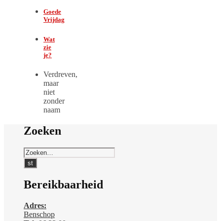
Goede
Vrijdag
Wat
zie
je?
Verdreven,
maar
niet
zonder
naam
Zoeken
Bereikbaarheid
Adres:
Benschop