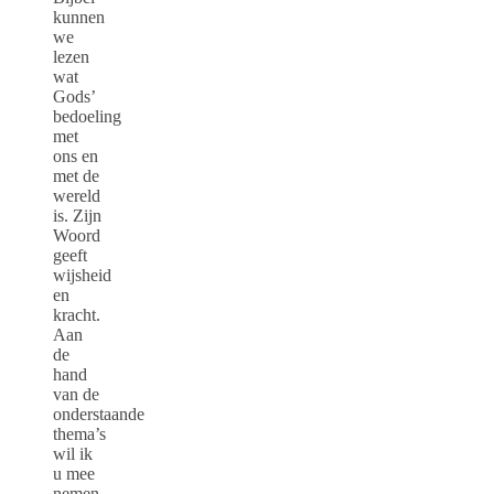
kunnen
we
lezen
wat
Gods’
bedoeling
met
ons en
met de
wereld
is. Zijn
Woord
geeft
wijsheid
en
kracht.
Aan
de
hand
van de
onderstaande
thema’s
wil ik
u mee
nemen